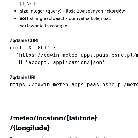
(0..N) 0
size
integer (query) - ilość zwracanych rekordów
sort
string(asc|desc) - domyślna kolejność
sortowania to rosnąco.
Żądanie CURL
curl -X 'GET' \

  'https://edwin-meteo.apps.paas.psnc.pl/m
  -H 'accept: application/json'
Żądanie URL
https://edwin-meteo.apps.paas.psnc.pl/met
​​/meteo​/location​/{latitude}​
/{longitude}