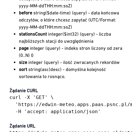
yyyy-MM-ddTHH:mm:ssZ)
before
string($date-time) (query) - data końcowa
odczytów, o które chcesz zapytać (UTC/Format:
yyyy-MM-ddTHH:mm:ssZ)
stationsCount
integer($int32) (query) - liczba
najbliższych stacji do uwzględnienia
page
integer (query) - indeks stron liczony od zera
(0..N) 0
size
integer (query) - ilość zwracanych rekordów
sort
string(asc|desc) - domyślna kolejność
sortowania to rosnąco.
Żądanie CURL
curl -X 'GET' \

  'https://edwin-meteo.apps.paas.psnc.pl/
  -H 'accept: application/json'
Żądanie URL