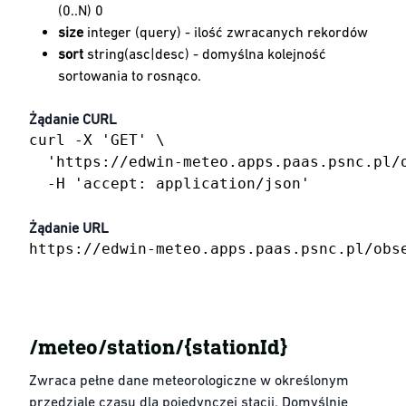
(0..N) 0
size
integer (query) - ilość zwracanych rekordów
sort
string(asc|desc) - domyślna kolejność
sortowania to rosnąco.
Żądanie CURL
curl -X 'GET' \

  'https://edwin-meteo.apps.paas.psnc.pl/
  -H 'accept: application/json'
Żądanie URL
https://edwin-meteo.apps.paas.psnc.pl/obs
​/meteo/station/{stationId}
Zwraca pełne dane meteorologiczne w określonym
przedziale czasu dla pojedynczej stacji. Domyślnie