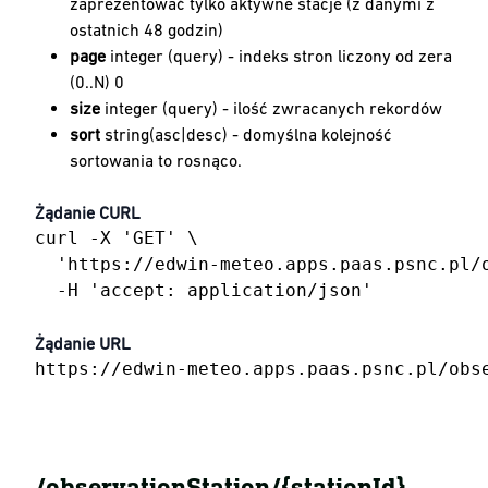
zaprezentować tylko aktywne stacje (z danymi z
ostatnich 48 godzin)
page
integer (query) - indeks stron liczony od zera
(0..N) 0
size
integer (query) - ilość zwracanych rekordów
sort
string(asc|desc) - domyślna kolejność
sortowania to rosnąco.
Żądanie CURL
curl -X 'GET' \

  'https://edwin-meteo.apps.paas.psnc.pl/o
  -H 'accept: application/json'
Żądanie URL
https://edwin-meteo.apps.paas.psnc.pl/obs
​/observationStation​/{stationId}