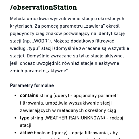
/observationStation
Metoda umożliwia wyszukiwanie stacji o określonych
kryteriach. Za pomocą parametru „zawiera” określ
pojedynczy ciąg znaków pozwalający na identyfikację
stacji (np. „WODR”). Możesz dodatkowo filtrować
według „typu” stacji (domyślnie zwracane są wszystkie
stacje). Domyślnie zwracane są tylko stacje aktywne,
jeśli chcesz uwzględnić również stacje nieaktywne
zmień parametr „aktywne”.
Parametry formalne
contains
string (query) - opcjonalny parametr
filtrowania, umożliwia wyszukiwanie stacji
zawierających w metadanych określony ciąg
type
string (WEATHER|RAIN|UNKNOWN) - rodzaj
stacji
active
boolean (query) - opcja filtrowania, aby