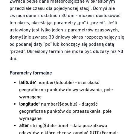
Zwraca pełne dane meteorologiczne w określonym
przedziale czasu dla pojedynczej stacji. Domyślnie
zwraca dane z ostatnich 30 dni - możesz dostosować
ten okres, określając parametry „po” i „przed”. Jeśli
ustawiony jest tylko jeden z parametrów czasowych,
domyślnie zwraca 30 dniowy okres rozpoczynający się
od podanej daty "po" lub kończący się podaną datą
"przed". Określony termin nie może być dłuższy niż 90
dni.
Parametry formalne
latitude
* number($double) - szerokość
geograficzna punktów do wyszukiwania, pole
wymagane
longitude
* number($double) - długość
geograficzna punktów do przeszukania, pole
wymagane
after
string($date-time) - data początkowa
odczytów, o które chcesz zapytać (UTC/Format: