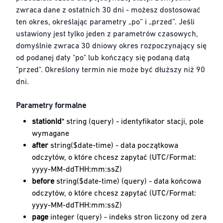
zwraca dane z ostatnich 30 dni - możesz dostosować
ten okres, określając parametry „po” i „przed”. Jeśli
ustawiony jest tylko jeden z parametrów czasowych,
domyślnie zwraca 30 dniowy okres rozpoczynający się
od podanej daty "po" lub kończący się podaną datą
"przed". Określony termin nie może być dłuższy niż 90
dni.
Parametry formalne
stationId
* string (query) - identyfikator stacji, pole
wymagane
after
string($date-time) - data początkowa
odczytów, o które chcesz zapytać (UTC/Format:
yyyy-MM-ddTHH:mm:ssZ)
before
string($date-time) (query) - data końcowa
odczytów, o które chcesz zapytać (UTC/Format:
yyyy-MM-ddTHH:mm:ssZ)
page
integer (query) - indeks stron liczony od zera