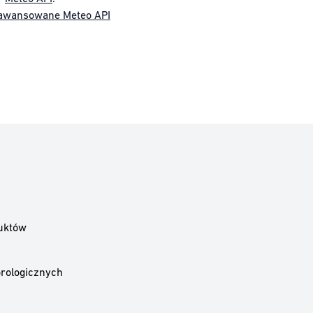
awansowane Meteo API
uktów
rologicznych