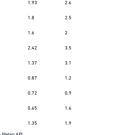
1.93
2.6
1.8
2.5
1.6
2
2.42
3.5
1.37
3.1
0.87
1.2
0.72
0.9
0.65
1.6
1.35
1.9
-
Meteo API
.