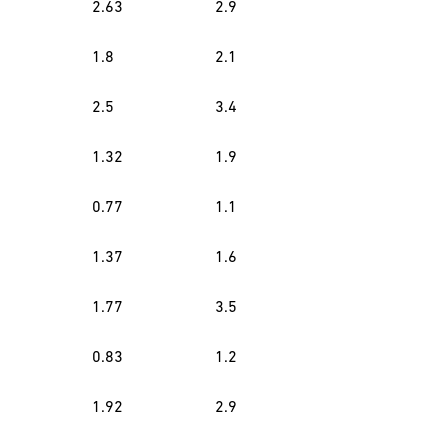
2.63
2.9
1.8
2.1
2.5
3.4
1.32
1.9
0.77
1.1
1.37
1.6
1.77
3.5
0.83
1.2
1.92
2.9