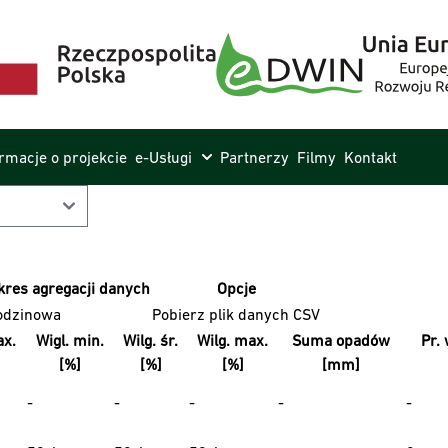
ormacje o projekcie
e-Usługi
Partnerzy
Filmy
Kontakt
kres agregacji danych
Opcje
odzinowa
Pobierz plik danych CSV
x.
Wigl. min.
Wilg. śr.
Wilg. max.
Suma opadów
Pr. 
[%]
[%]
[%]
[mm]
-
-
-
-
-