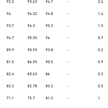
92.2
93.43
94.7
-
2.4
94
94.32
94.8
-
1.4
93.7
94.3
95.3
-
1.5
94.7
95.35
96
-
0.7
89.9
90.93
93.8
-
0.2
81.5
86.55
90.5
-
0.9
82.4
83.43
86
-
0.3
82.2
82.78
83.2
-
0.5
71.1
75.7
81.3
-
1