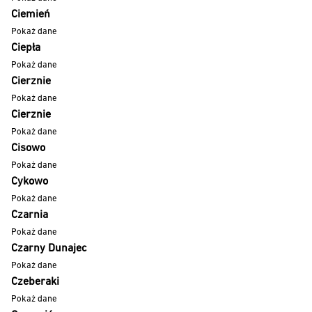
Ciemień
Pokaż dane
Ciepła
Pokaż dane
Cierznie
Pokaż dane
Cierznie
Pokaż dane
Cisowo
Pokaż dane
Cykowo
Pokaż dane
Czarnia
Pokaż dane
Czarny Dunajec
Pokaż dane
Czeberaki
Pokaż dane