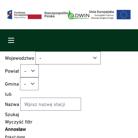
Menu
Wojewodztwo
Powiat
Gmina
lub
Nazwa
Wyczyść filtr
Annosław
Pokaż dane