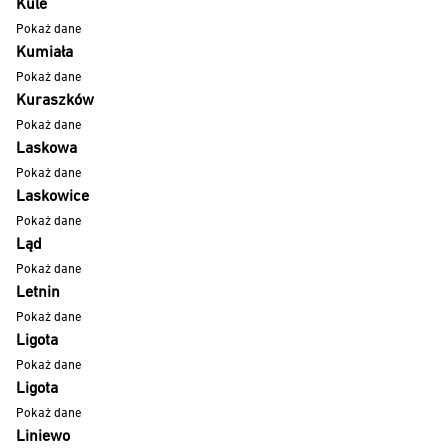
Kule
Pokaż dane
Kumiała
Pokaż dane
Kuraszków
Pokaż dane
Laskowa
Pokaż dane
Laskowice
Pokaż dane
Ląd
Pokaż dane
Letnin
Pokaż dane
Ligota
Pokaż dane
Ligota
Pokaż dane
Liniewo