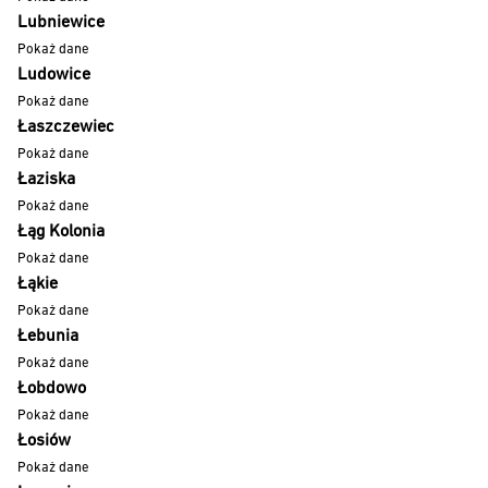
Lubniewice
Pokaż dane
Ludowice
Pokaż dane
Łaszczewiec
Pokaż dane
Łaziska
Pokaż dane
Łąg Kolonia
Pokaż dane
Łąkie
Pokaż dane
Łebunia
Pokaż dane
Łobdowo
Pokaż dane
Łosiów
Pokaż dane