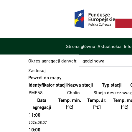
Strona główna
Aktualności
Inf
Okres agregacji danych:
Powrót do mapy
Identyfikator stacji
Nazwa stacji
Typ stacji
PME58
Chalin
Stacja deszczowa
Data
Temp. min.
Temp. śr.
Temp. ma
agregacji
[°C]
[°C]
[°C]
11:00
-
-
-
2026.08.07
10:00