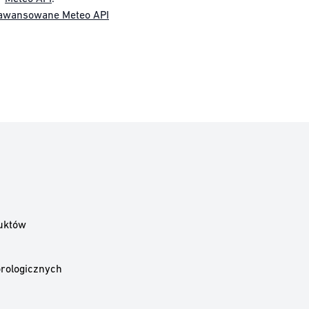
awansowane Meteo API
uktów
rologicznych