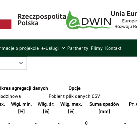
ormacje o projekcie
e-Usługi
Partnerzy
Filmy
Kontakt
Okres agregacji danych
Opcje
godzinowa
Pobierz plik danych CSV
x.
Wigl. min.
Wilg. śr.
Wilg. max.
Suma opadów
Pr. 
[%]
[%]
[%]
[mm]
-
-
-
0
-