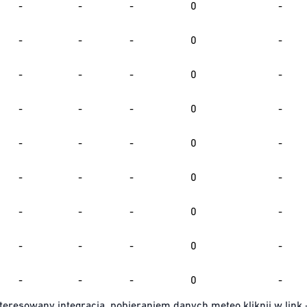
-
-
-
0
-
-
-
-
0
-
-
-
-
0
-
-
-
-
0
-
-
-
-
0
-
-
-
-
0
-
-
-
-
0
-
-
-
-
0
-
-
-
-
0
-
teresowany integracją, pobieraniem danych meteo kliknij w link 