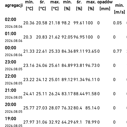
min.
śr.
max.
min.
śr.
max.
opadów
agregacji
min.
[°C]
[°C]
[°C]
[%]
[%]
[%]
[mm]
[m/s]
02:00
20.36
20.58
21.18
98.2
99.61
100
0
0.05
2026.08.06
01:00
20.3
20.83
21.62
92.05
96.95
100
0
0
2026.08.06
00:00
21.33
22.61
25.33
84.36
89.11
93.65
0
0.77
2026.08.06
23:00
23.16
24.06
25.61
84.89
93.81
96.73
0
0
2026.08.05
22:00
23.22
24.12
25.01
89.12
91.34
96.11
0
0
2026.08.05
21:00
24.41
25.11
26.24
83.17
88.44
91.58
0
0
2026.08.05
20:00
25.77
27.03
28.07
76.32
80.4
85.14
0
0
2026.08.05
19:00
27.97
31.06
32.92
64.29
69.1
78.99
0
0
2026.08.05