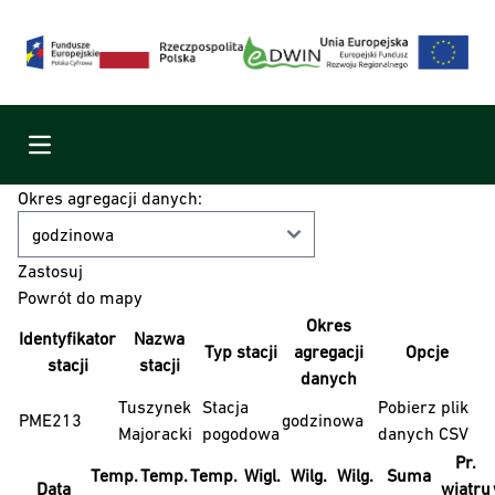
Menu
Okres agregacji danych:
Powrót do mapy
Okres
Identyfikator
Nazwa
Typ stacji
agregacji
Opcje
stacji
stacji
danych
Tuszynek
Stacja
Pobierz plik
PME213
godzinowa
Majoracki
pogodowa
danych CSV
Pr.
Temp.
Temp.
Temp.
Wigl.
Wilg.
Wilg.
Suma
Data
wiatru