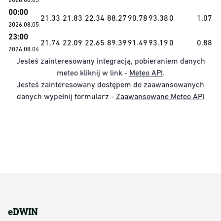
00:00
21.33
21.83
22.34
88.27
90.78
93.38
0
1.07
2026.08.05
23:00
21.74
22.09
22.65
89.39
91.49
93.19
0
0.88
2026.08.04
Jesteś zainteresowany integracją, pobieraniem danych
meteo kliknij w link -
Meteo API
.
Jesteś zainteresowany dostępem do zaawansowanych
danych wypełnij formularz -
Zaawansowane Meteo API
eDWIN