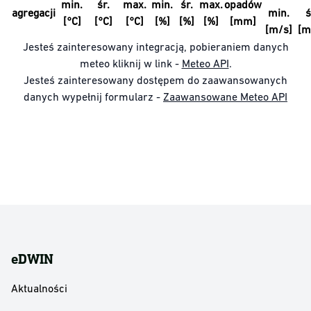
min.
śr.
max.
min.
śr.
max.
opadów
agregacji
min.
ś
[°C]
[°C]
[°C]
[%]
[%]
[%]
[mm]
[m/s]
[m
Jesteś zainteresowany integracją, pobieraniem danych
meteo kliknij w link -
Meteo API
.
Jesteś zainteresowany dostępem do zaawansowanych
danych wypełnij formularz -
Zaawansowane Meteo API
eDWIN
Aktualności