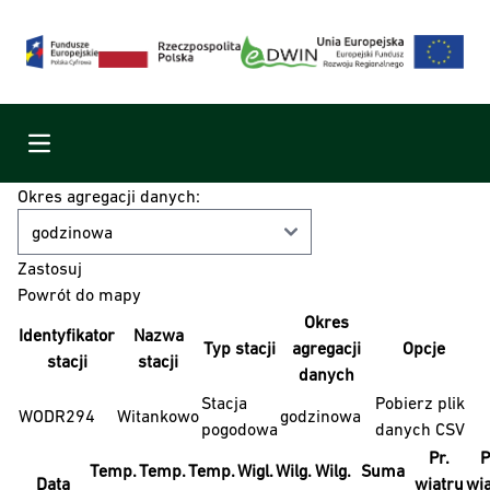
Menu
Okres agregacji danych:
Powrót do mapy
Okres
Identyfikator
Nazwa
Typ stacji
agregacji
Opcje
stacji
stacji
danych
Stacja
Pobierz plik
WODR294
Witankowo
godzinowa
pogodowa
danych CSV
Pr.
P
Temp.
Temp.
Temp.
Wigl.
Wilg.
Wilg.
Suma
Data
wiatru
wi