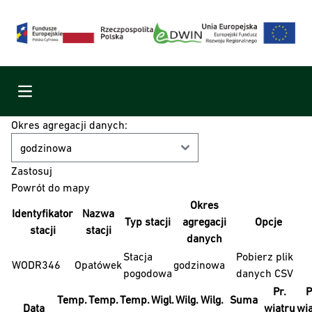
Menu
Okres agregacji danych:
Powrót do mapy
Okres
Identyfikator
Nazwa
Typ stacji
agregacji
Opcje
stacji
stacji
danych
Stacja
Pobierz plik
WODR346
Opatówek
godzinowa
pogodowa
danych CSV
Pr.
P
Temp.
Temp.
Temp.
Wigl.
Wilg.
Wilg.
Suma
Data
wiatru
wi