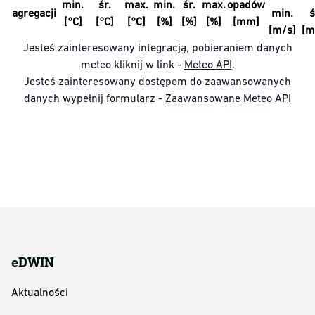
min.
śr.
max.
min.
śr.
max.
opadów
agregacji
min.
ś
[°C]
[°C]
[°C]
[%]
[%]
[%]
[mm]
[m/s]
[m
Jesteś zainteresowany integracją, pobieraniem danych
meteo kliknij w link -
Meteo API
.
Jesteś zainteresowany dostępem do zaawansowanych
danych wypełnij formularz -
Zaawansowane Meteo API
eDWIN
Aktualności