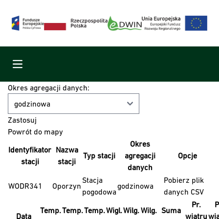
Menu
Okres agregacji danych:
Powrót do mapy
Okres
Identyfikator
Nazwa
Typ stacji
agregacji
Opcje
stacji
stacji
danych
Stacja
Pobierz plik
WODR341
Oporzyn
godzinowa
pogodowa
danych CSV
Pr.
P
Temp.
Temp.
Temp.
Wigl.
Wilg.
Wilg.
Suma
Data
wiatru
wi