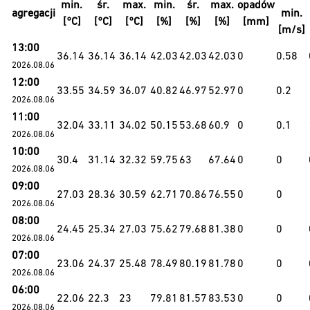
min.
śr.
max.
min.
śr.
max.
opadów
agregacji
min.
[°C]
[°C]
[°C]
[%]
[%]
[%]
[mm]
[m/s]
13:00
36.14
36.14
36.14
42.03
42.03
42.03
0
0.58
2026.08.06
12:00
33.55
34.59
36.07
40.82
46.97
52.97
0
0.2
2026.08.06
11:00
32.04
33.11
34.02
50.15
53.68
60.9
0
0.1
2026.08.06
10:00
30.4
31.14
32.32
59.75
63
67.64
0
0
2026.08.06
09:00
27.03
28.36
30.59
62.71
70.86
76.55
0
0
2026.08.06
08:00
24.45
25.34
27.03
75.62
79.68
81.38
0
0
2026.08.06
07:00
23.06
24.37
25.48
78.49
80.19
81.78
0
0
2026.08.06
06:00
22.06
22.3
23
79.81
81.57
83.53
0
0
2026.08.06