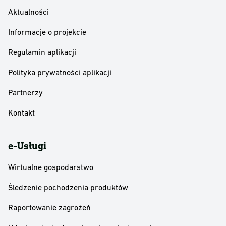
Aktualności
Informacje o projekcie
Regulamin aplikacji
Polityka prywatności aplikacji
Partnerzy
Kontakt
e-Usługi
Wirtualne gospodarstwo
Śledzenie pochodzenia produktów
Raportowanie zagrożeń