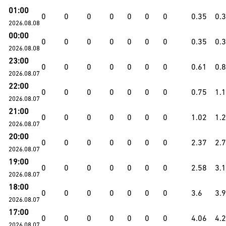
01:00
0
0
0
0
0
0
0
0.35
0.
2026.08.08
00:00
0
0
0
0
0
0
0
0.35
0.
2026.08.08
23:00
0
0
0
0
0
0
0
0.61
0.
2026.08.07
22:00
0
0
0
0
0
0
0
0.75
1.
2026.08.07
21:00
0
0
0
0
0
0
0
1.02
1.
2026.08.07
20:00
0
0
0
0
0
0
0
2.37
2.
2026.08.07
19:00
0
0
0
0
0
0
0
2.58
3.
2026.08.07
18:00
0
0
0
0
0
0
0
3.6
3.
2026.08.07
17:00
0
0
0
0
0
0
0
4.06
4.
2026.08.07