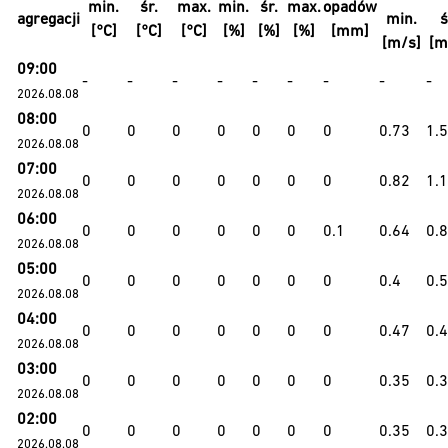
min.
śr.
max.
min.
śr.
max.
opadów
agregacji
min.
ś
[°C]
[°C]
[°C]
[%]
[%]
[%]
[mm]
[m/s]
[m
09:00
-
-
-
-
-
-
-
-
-
2026.08.08
08:00
0
0
0
0
0
0
0
0.73
1.
2026.08.08
07:00
0
0
0
0
0
0
0
0.82
1.
2026.08.08
06:00
0
0
0
0
0
0
0.1
0.64
0.
2026.08.08
05:00
0
0
0
0
0
0
0
0.4
0.
2026.08.08
04:00
0
0
0
0
0
0
0
0.47
0.
2026.08.08
03:00
0
0
0
0
0
0
0
0.35
0.
2026.08.08
02:00
0
0
0
0
0
0
0
0.35
0.
2026.08.08