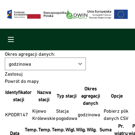
Menu
Okres agregacji danych:
Powrót do mapy
Okres
Identyfikator
Nazwa
Typ stacji
agregacji
Opcje
stacji
stacji
danych
Kijewo
Stacja
Pobierz plik
KPODR147
godzinowa
Królewskie
pogodowa
danych CSV
Pr.
P
Temp.
Temp.
Temp.
Wigl.
Wilg.
Wilg.
Suma
Data
wiatru
wi