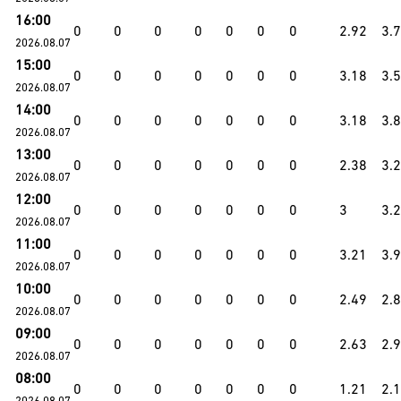
16:00
0
0
0
0
0
0
0
2.92
3.
2026.08.07
15:00
0
0
0
0
0
0
0
3.18
3.
2026.08.07
14:00
0
0
0
0
0
0
0
3.18
3.
2026.08.07
13:00
0
0
0
0
0
0
0
2.38
3.
2026.08.07
12:00
0
0
0
0
0
0
0
3
3.
2026.08.07
11:00
0
0
0
0
0
0
0
3.21
3.
2026.08.07
10:00
0
0
0
0
0
0
0
2.49
2.8
2026.08.07
09:00
0
0
0
0
0
0
0
2.63
2.
2026.08.07
08:00
0
0
0
0
0
0
0
1.21
2.
2026.08.07