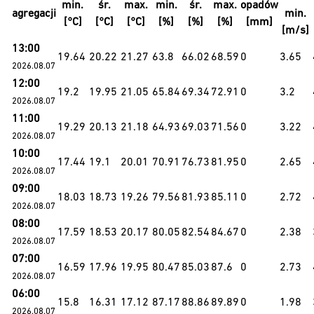
min.
śr.
max.
min.
śr.
max.
opadów
agregacji
min.
[°C]
[°C]
[°C]
[%]
[%]
[%]
[mm]
[m/s]
13:00
19.64
20.22
21.27
63.8
66.02
68.59
0
3.65
2026.08.07
12:00
19.2
19.95
21.05
65.84
69.34
72.91
0
3.2
2026.08.07
11:00
19.29
20.13
21.18
64.93
69.03
71.56
0
3.22
2026.08.07
10:00
17.44
19.1
20.01
70.91
76.73
81.95
0
2.65
2026.08.07
09:00
18.03
18.73
19.26
79.56
81.93
85.11
0
2.72
2026.08.07
08:00
17.59
18.53
20.17
80.05
82.54
84.67
0
2.38
2026.08.07
07:00
16.59
17.96
19.95
80.47
85.03
87.6
0
2.73
2026.08.07
06:00
15.8
16.31
17.12
87.17
88.86
89.89
0
1.98
2026.08.07