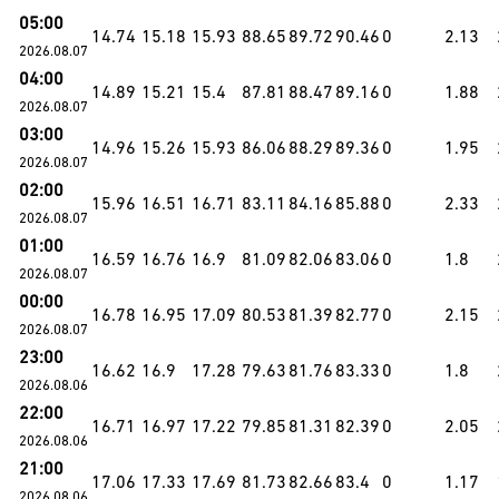
05:00
14.74
15.18
15.93
88.65
89.72
90.46
0
2.13
2026.08.07
04:00
14.89
15.21
15.4
87.81
88.47
89.16
0
1.88
2026.08.07
03:00
14.96
15.26
15.93
86.06
88.29
89.36
0
1.95
2026.08.07
02:00
15.96
16.51
16.71
83.11
84.16
85.88
0
2.33
2026.08.07
01:00
16.59
16.76
16.9
81.09
82.06
83.06
0
1.8
2026.08.07
00:00
16.78
16.95
17.09
80.53
81.39
82.77
0
2.15
2026.08.07
23:00
16.62
16.9
17.28
79.63
81.76
83.33
0
1.8
2026.08.06
22:00
16.71
16.97
17.22
79.85
81.31
82.39
0
2.05
2026.08.06
21:00
17.06
17.33
17.69
81.73
82.66
83.4
0
1.17
2026.08.06