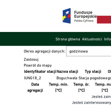
Strona główna
Aktualności
Inf
Okres agregacji danych:
Powrót do mapy
Identyfikator stacji
Nazwa stacji
Typ stacji
O
IUNG18_2
Boguchwała
Stacja pogodowa
g
Data
Temp. min.
Temp. śr.
Temp. ma
agregacji
[°C]
[°C]
[°C]
Jesteś zain
Jesteś zainteresowan