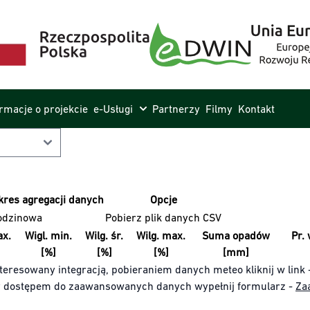
ormacje o projekcie
e-Usługi
Partnerzy
Filmy
Kontakt
kres agregacji danych
Opcje
odzinowa
Pobierz plik danych CSV
x.
Wigl. min.
Wilg. śr.
Wilg. max.
Suma opadów
Pr. 
[%]
[%]
[%]
[mm]
teresowany integracją, pobieraniem danych meteo kliknij w link 
y dostępem do zaawansowanych danych wypełnij formularz -
Za