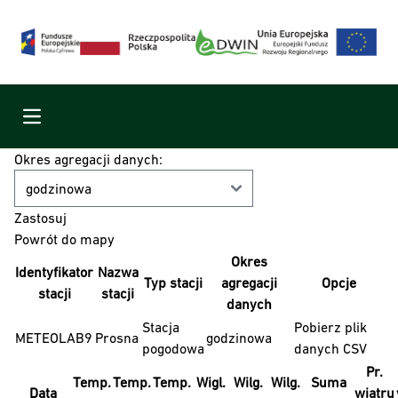
Menu
Okres agregacji danych:
Powrót do mapy
Okres
Identyfikator
Nazwa
Typ stacji
agregacji
Opcje
stacji
stacji
danych
Stacja
Pobierz plik
METEOLAB9
Prosna
godzinowa
pogodowa
danych CSV
Pr.
Temp.
Temp.
Temp.
Wigl.
Wilg.
Wilg.
Suma
Data
wiatru