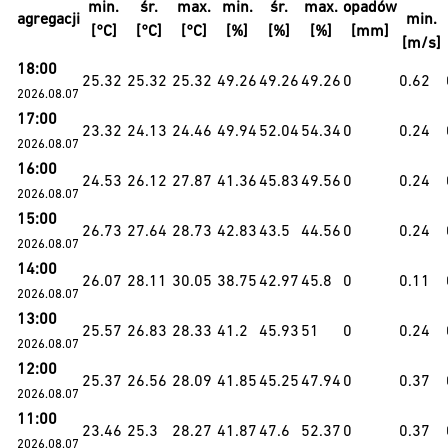
min.
śr.
max.
min.
śr.
max.
opadów
agregacji
min.
[°C]
[°C]
[°C]
[%]
[%]
[%]
[mm]
[m/s]
18:00
25.32
25.32
25.32
49.26
49.26
49.26
0
0.62
2026.08.07
17:00
23.32
24.13
24.46
49.94
52.04
54.34
0
0.24
2026.08.07
16:00
24.53
26.12
27.87
41.36
45.83
49.56
0
0.24
2026.08.07
15:00
26.73
27.64
28.73
42.83
43.5
44.56
0
0.24
2026.08.07
14:00
26.07
28.11
30.05
38.75
42.97
45.8
0
0.11
2026.08.07
13:00
25.57
26.83
28.33
41.2
45.93
51
0
0.24
2026.08.07
12:00
25.37
26.56
28.09
41.85
45.25
47.94
0
0.37
2026.08.07
11:00
23.46
25.3
28.27
41.87
47.6
52.37
0
0.37
2026.08.07