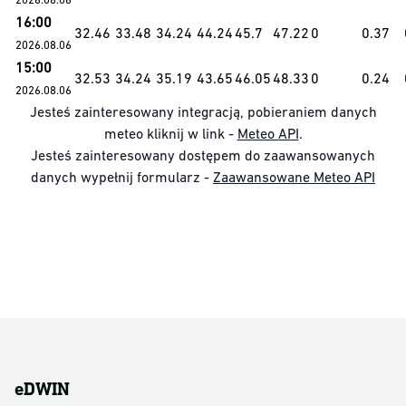
16:00
32.46
33.48
34.24
44.24
45.7
47.22
0
0.37
2026.08.06
15:00
32.53
34.24
35.19
43.65
46.05
48.33
0
0.24
2026.08.06
Jesteś zainteresowany integracją, pobieraniem danych
meteo kliknij w link -
Meteo API
.
Jesteś zainteresowany dostępem do zaawansowanych
danych wypełnij formularz -
Zaawansowane Meteo API
eDWIN