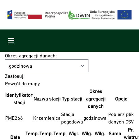
Menu
Okres agregacji danych:
Powrót do mapy
Okres
Identyfikator
Nazwa stacji
Typ stacji
agregacji
Opcje
stacji
danych
Stacja
Pobierz plik
PME266
Krzemienica
godzinowa
pogodowa
danych CSV
Pr.
Temp.
Temp.
Temp.
Wigl.
Wilg.
Wilg.
Suma
Data
wiatru