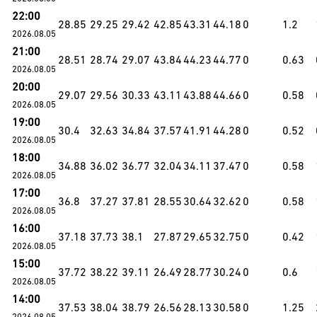
22:00
28.85
29.25
29.42
42.85
43.31
44.18
0
1.2
2026.08.05
21:00
28.51
28.74
29.07
43.84
44.23
44.77
0
0.63
2026.08.05
20:00
29.07
29.56
30.33
43.11
43.88
44.66
0
0.58
2026.08.05
19:00
30.4
32.63
34.84
37.57
41.91
44.28
0
0.52
2026.08.05
18:00
34.88
36.02
36.77
32.04
34.11
37.47
0
0.58
2026.08.05
17:00
36.8
37.27
37.81
28.55
30.64
32.62
0
0.58
2026.08.05
16:00
37.18
37.73
38.1
27.87
29.65
32.75
0
0.42
2026.08.05
15:00
37.72
38.22
39.11
26.49
28.77
30.24
0
0.6
2026.08.05
14:00
37.53
38.04
38.79
26.56
28.13
30.58
0
1.25
2026.08.05