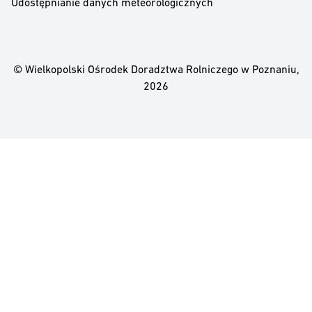
Udostępnianie danych meteorologicznych
© Wielkopolski Ośrodek Doradztwa Rolniczego w Poznaniu,
2026