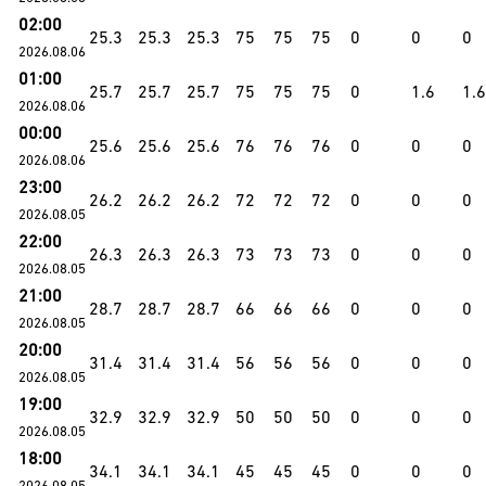
02:00
25.3
25.3
25.3
75
75
75
0
0
0
2026.08.06
01:00
25.7
25.7
25.7
75
75
75
0
1.6
1.6
2026.08.06
00:00
25.6
25.6
25.6
76
76
76
0
0
0
2026.08.06
23:00
26.2
26.2
26.2
72
72
72
0
0
0
2026.08.05
22:00
26.3
26.3
26.3
73
73
73
0
0
0
2026.08.05
21:00
28.7
28.7
28.7
66
66
66
0
0
0
2026.08.05
20:00
31.4
31.4
31.4
56
56
56
0
0
0
2026.08.05
19:00
32.9
32.9
32.9
50
50
50
0
0
0
2026.08.05
18:00
34.1
34.1
34.1
45
45
45
0
0
0
2026.08.05