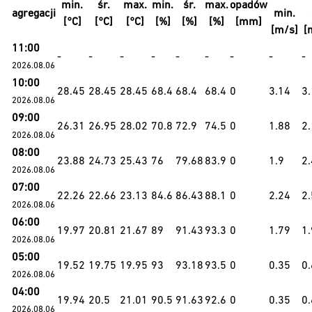
min.
śr.
max.
min.
śr.
max.
opadów
agregacji
min.
[°C]
[°C]
[°C]
[%]
[%]
[%]
[mm]
[m/s]
[
11:00
-
-
-
-
-
-
-
-
-
2026.08.06
10:00
28.45
28.45
28.45
68.4
68.4
68.4
0
3.14
3
2026.08.06
09:00
26.31
26.95
28.02
70.8
72.9
74.5
0
1.88
2
2026.08.06
08:00
23.88
24.73
25.43
76
79.68
83.9
0
1.9
2
2026.08.06
07:00
22.26
22.66
23.13
84.6
86.43
88.1
0
2.24
2
2026.08.06
06:00
19.97
20.81
21.67
89
91.43
93.3
0
1.79
1
2026.08.06
05:00
19.52
19.75
19.95
93
93.18
93.5
0
0.35
0
2026.08.06
04:00
19.94
20.5
21.01
90.5
91.63
92.6
0
0.35
0
2026.08.06