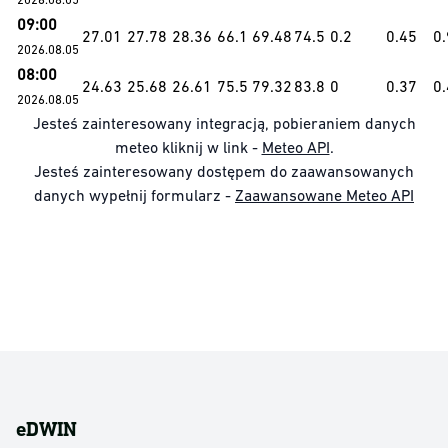
09:00
27.01
27.78
28.36
66.1
69.48
74.5
0.2
0.45
0
2026.08.05
08:00
24.63
25.68
26.61
75.5
79.32
83.8
0
0.37
0
2026.08.05
Jesteś zainteresowany integracją, pobieraniem danych
meteo kliknij w link -
Meteo API
.
Jesteś zainteresowany dostępem do zaawansowanych
danych wypełnij formularz -
Zaawansowane Meteo API
eDWIN