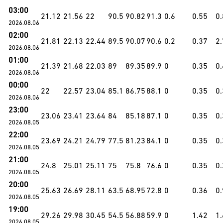
03:00
21.12
21.56
22
90.5
90.82
91.3
0.6
0.55
0
2026.08.06
02:00
21.81
22.13
22.44
89.5
90.07
90.6
0.2
0.37
2.
2026.08.06
01:00
21.39
21.68
22.03
89
89.35
89.9
0
0.35
0
2026.08.06
00:00
22
22.57
23.04
85.1
86.75
88.1
0
0.35
0
2026.08.06
23:00
23.06
23.41
23.64
84
85.18
87.1
0
0.35
0
2026.08.05
22:00
23.69
24.21
24.79
77.5
81.23
84.1
0
0.35
0
2026.08.05
21:00
24.8
25.01
25.11
75
75.8
76.6
0
0.35
0
2026.08.05
20:00
25.63
26.69
28.11
63.5
68.95
72.8
0
0.36
0
2026.08.05
19:00
29.26
29.98
30.45
54.5
56.88
59.9
0
1.42
1
2026.08.05