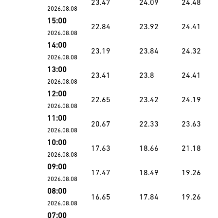
23.47
24.09
24.48
2026.08.08
15:00
22.84
23.92
24.41
2026.08.08
14:00
23.19
23.84
24.32
2026.08.08
13:00
23.41
23.8
24.41
2026.08.08
12:00
22.65
23.42
24.19
2026.08.08
11:00
20.67
22.33
23.63
2026.08.08
10:00
17.63
18.66
21.18
2026.08.08
09:00
17.47
18.49
19.26
2026.08.08
08:00
16.65
17.84
19.26
2026.08.08
07:00