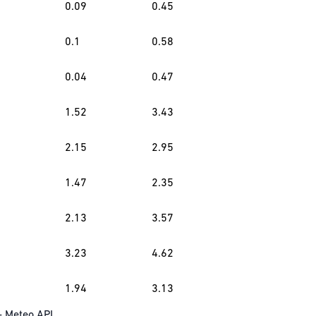
0.09
0.45
0.1
0.58
0.04
0.47
1.52
3.43
2.15
2.95
1.47
2.35
2.13
3.57
3.23
4.62
1.94
3.13
-
Meteo API
.