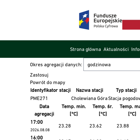
Strona główna
Aktualności
Inf
Okres agregacji danych:
Powrót do mapy
Identyfikator stacji
Nazwa stacji
Typ stacji
PME271
Cholewiana Góra
Stacja pogodo
Data
Temp. min.
Temp. śr.
Temp. ma
agregacji
[°C]
[°C]
[°C]
17:00
23.28
23.62
23.88
2026.08.08
16:00