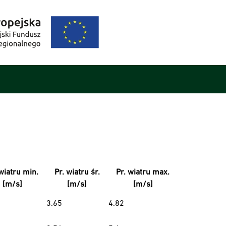
wiatru min.
Pr. wiatru śr.
Pr. wiatru max.
[m/s]
[m/s]
[m/s]
3.65
4.82