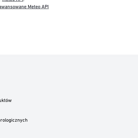
awansowane Meteo API
uktów
rologicznych