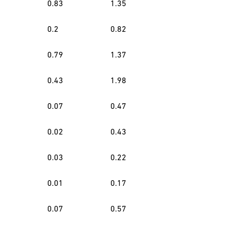
0.83
1.35
0.2
0.82
0.79
1.37
0.43
1.98
0.07
0.47
0.02
0.43
0.03
0.22
0.01
0.17
0.07
0.57