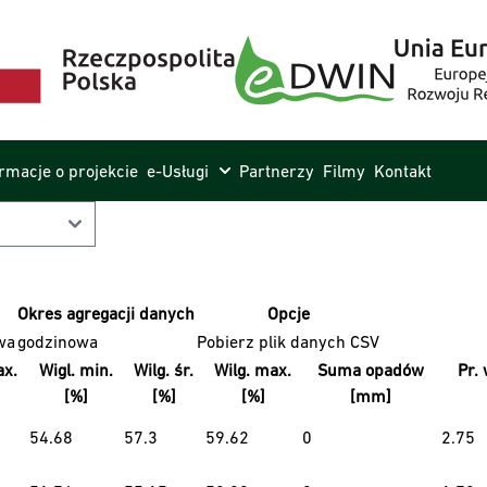
ormacje o projekcie
e-Usługi
Partnerzy
Filmy
Kontakt
Okres agregacji danych
Opcje
wa
godzinowa
Pobierz plik danych CSV
x.
Wigl. min.
Wilg. śr.
Wilg. max.
Suma opadów
Pr. 
[%]
[%]
[%]
[mm]
54.68
57.3
59.62
0
2.75