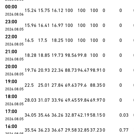
00:00
15.24
15.75
16.12
100
100
100
0
0
2026.08.06
23:00
15.96
16.41
16.97
100
100
100
0
0
2026.08.05
22:00
16.5
17.5
18.25
100
100
100
0
0
2026.08.05
21:00
18.28
18.85
19.73
98.56
99.8
100
0
0
2026.08.05
20:00
19.76
20.93
22.34
88.73
94.47
98.91
0
0
2026.08.05
19:00
22.5
25.01
27.84
69.63
79.6
88.35
0
0
2026.08.05
18:00
28.03
31.07
33.96
49.45
59.84
69.97
0
0
2026.08.05
17:00
34.05
35.46
36.26
32.87
42.19
58.15
0
0.03
2026.08.05
16:00
35.54
36.23
36.67
29.58
32.85
37.23
0
0.77
2026.08.05