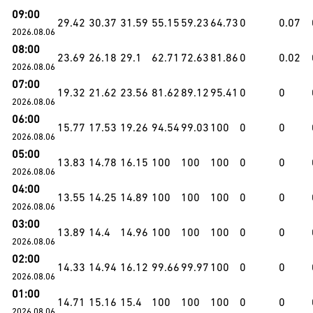
09:00
29.42
30.37
31.59
55.15
59.23
64.73
0
0.07
2026.08.06
08:00
23.69
26.18
29.1
62.71
72.63
81.86
0
0.02
2026.08.06
07:00
19.32
21.62
23.56
81.62
89.12
95.41
0
0
2026.08.06
06:00
15.77
17.53
19.26
94.54
99.03
100
0
0
2026.08.06
05:00
13.83
14.78
16.15
100
100
100
0
0
2026.08.06
04:00
13.55
14.25
14.89
100
100
100
0
0
2026.08.06
03:00
13.89
14.4
14.96
100
100
100
0
0
2026.08.06
02:00
14.33
14.94
16.12
99.66
99.97
100
0
0
2026.08.06
01:00
14.71
15.16
15.4
100
100
100
0
0
2026.08.06