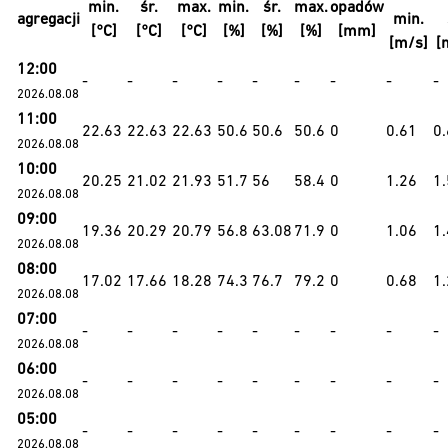
min.
śr.
max.
min.
śr.
max.
opadów
agregacji
min.
[°C]
[°C]
[°C]
[%]
[%]
[%]
[mm]
[m/s]
[
12:00
-
-
-
-
-
-
-
-
-
2026.08.08
11:00
22.63
22.63
22.63
50.6
50.6
50.6
0
0.61
0
2026.08.08
10:00
20.25
21.02
21.93
51.7
56
58.4
0
1.26
1
2026.08.08
09:00
19.36
20.29
20.79
56.8
63.08
71.9
0
1.06
1
2026.08.08
08:00
17.02
17.66
18.28
74.3
76.7
79.2
0
0.68
1
2026.08.08
07:00
-
-
-
-
-
-
-
-
-
2026.08.08
06:00
-
-
-
-
-
-
-
-
-
2026.08.08
05:00
-
-
-
-
-
-
-
-
-
2026.08.08