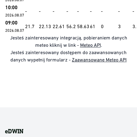
10:00
-
-
-
-
-
-
-
-
-
2026.08.07
09:00
21.7
22.13
22.61
56.2
58.63
61
0
3
3
2026.08.07
Jesteś zainteresowany integracją, pobieraniem danych
meteo kliknij w link -
Meteo API
.
Jesteś zainteresowany dostępem do zaawansowanych
danych wypełnij formularz -
Zaawansowane Meteo API
eDWIN