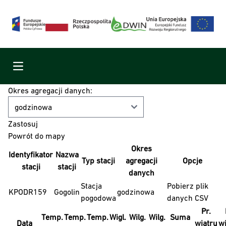
Menu
Okres agregacji danych:
Powrót do mapy
Okres
Identyfikator
Nazwa
Typ stacji
agregacji
Opcje
stacji
stacji
danych
Stacja
Pobierz plik
KPODR159
Gogolin
godzinowa
pogodowa
danych CSV
Pr.
Temp.
Temp.
Temp.
Wigl.
Wilg.
Wilg.
Suma
Data
wiatru
wi