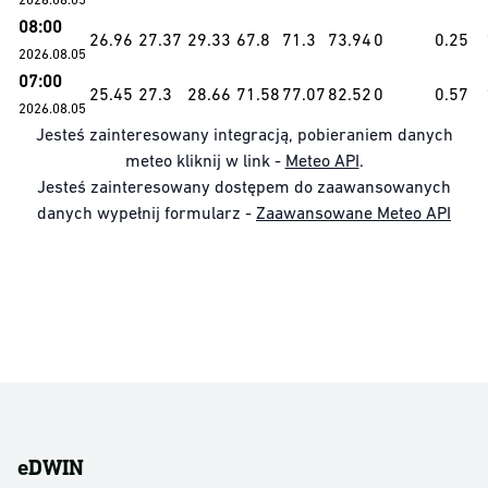
08:00
26.96
27.37
29.33
67.8
71.3
73.94
0
0.25
2026.08.05
07:00
25.45
27.3
28.66
71.58
77.07
82.52
0
0.57
2026.08.05
Jesteś zainteresowany integracją, pobieraniem danych
meteo kliknij w link -
Meteo API
.
Jesteś zainteresowany dostępem do zaawansowanych
danych wypełnij formularz -
Zaawansowane Meteo API
eDWIN