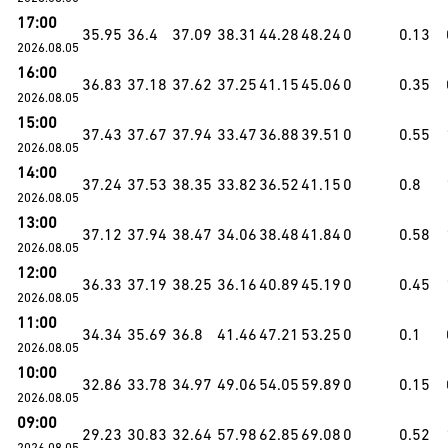
17:00
35.95
36.4
37.09
38.31
44.28
48.24
0
0.13
2026.08.05
16:00
36.83
37.18
37.62
37.25
41.15
45.06
0
0.35
2026.08.05
15:00
37.43
37.67
37.94
33.47
36.88
39.51
0
0.55
2026.08.05
14:00
37.24
37.53
38.35
33.82
36.52
41.15
0
0.8
2026.08.05
13:00
37.12
37.94
38.47
34.06
38.48
41.84
0
0.58
2026.08.05
12:00
36.33
37.19
38.25
36.16
40.89
45.19
0
0.45
2026.08.05
11:00
34.34
35.69
36.8
41.46
47.21
53.25
0
0.1
2026.08.05
10:00
32.86
33.78
34.97
49.06
54.05
59.89
0
0.15
2026.08.05
09:00
29.23
30.83
32.64
57.98
62.85
69.08
0
0.52
2026.08.05