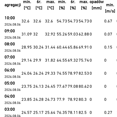
min.
śr.
max.
min.
śr.
max.
opadów
agregacji
min.
[°C]
[°C]
[°C]
[%]
[%]
[%]
[mm]
[m/s]
10:00
32.6
32.6
32.6
54.73
54.73
54.73
0
0.67
2026.08.06
09:00
31.09
32
32.92
55.26
59.03
62.88
0
0.07
2026.08.06
08:00
28.95
30.24
31.44
60.44
65.86
69.91
0
0.15
2026.08.06
07:00
29.14
29.9
31.82
64.55
69.32
75.74
0
0
2026.08.06
06:00
24.04
26.24
29.33
74.55
78.97
82.53
0
0
2026.08.06
05:00
23.75
24.13
24.45
77.67
79.08
80.62
0
0
2026.08.06
04:00
23.85
24.28
24.73
77.9
78.92
80.3
0
0
2026.08.06
03:00
24.57
25.17
25.64
76.35
78.11
82.5
0
0.27
2026.08.06