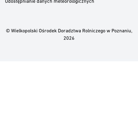
Udostępnianie danych meteorologicznych
© Wielkopolski Ośrodek Doradztwa Rolniczego w Poznaniu,
2026