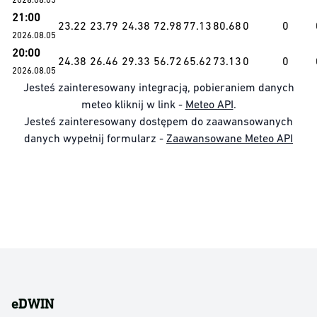
21:00
23.22
23.79
24.38
72.98
77.13
80.68
0
0
2026.08.05
20:00
24.38
26.46
29.33
56.72
65.62
73.13
0
0
2026.08.05
Jesteś zainteresowany integracją, pobieraniem danych
meteo kliknij w link -
Meteo API
.
Jesteś zainteresowany dostępem do zaawansowanych
danych wypełnij formularz -
Zaawansowane Meteo API
eDWIN