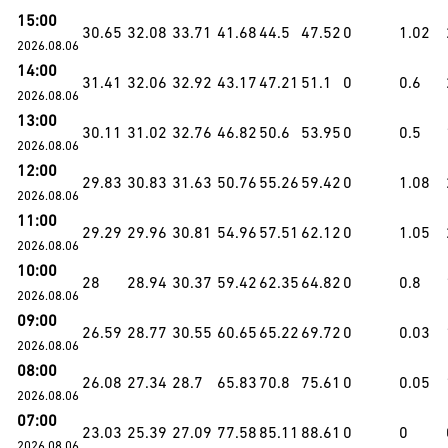
15:00
30.65
32.08
33.71
41.68
44.5
47.52
0
1.02
2026.08.06
14:00
31.41
32.06
32.92
43.17
47.21
51.1
0
0.6
2026.08.06
13:00
30.11
31.02
32.76
46.82
50.6
53.95
0
0.5
2026.08.06
12:00
29.83
30.83
31.63
50.76
55.26
59.42
0
1.08
2026.08.06
11:00
29.29
29.96
30.81
54.96
57.51
62.12
0
1.05
2026.08.06
10:00
28
28.94
30.37
59.42
62.35
64.82
0
0.8
2026.08.06
09:00
26.59
28.77
30.55
60.65
65.22
69.72
0
0.03
2026.08.06
08:00
26.08
27.34
28.7
65.83
70.8
75.61
0
0.05
2026.08.06
07:00
23.03
25.39
27.09
77.58
85.11
88.61
0
0
2026.08.06