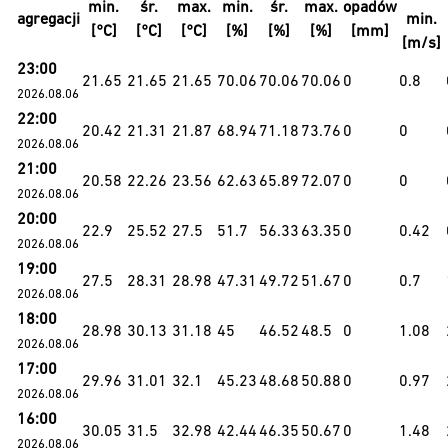
min.
śr.
max.
min.
śr.
max.
opadów
agregacji
min.
[°C]
[°C]
[°C]
[%]
[%]
[%]
[mm]
[m/s]
23:00
21.65
21.65
21.65
70.06
70.06
70.06
0
0.8
2026.08.06
22:00
20.42
21.31
21.87
68.94
71.18
73.76
0
0
2026.08.06
21:00
20.58
22.26
23.56
62.63
65.89
72.07
0
0
2026.08.06
20:00
22.9
25.52
27.5
51.7
56.33
63.35
0
0.42
2026.08.06
19:00
27.5
28.31
28.98
47.31
49.72
51.67
0
0.7
2026.08.06
18:00
28.98
30.13
31.18
45
46.52
48.5
0
1.08
2026.08.06
17:00
29.96
31.01
32.1
45.23
48.68
50.88
0
0.97
2026.08.06
16:00
30.05
31.5
32.98
42.44
46.35
50.67
0
1.48
2026.08.06