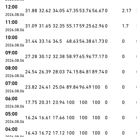
12:00
31.88
32.62
34.05
47.35
53.76
56.67
0
2.17
2026.08.06
11:00
31.09
31.65
32.35
55.17
59.25
62.96
0
1.7
2026.08.06
10:00
31.44
33.16
34.5
48.63
54.38
61.73
0
0
2026.08.06
09:00
27.28
30.12
32.38
58.97
65.96
77.17
0
0
2026.08.06
08:00
24.54
26.39
28.03
74.15
84.81
89.74
0
0
2026.08.06
07:00
23.82
24.41
25.04
89.84
96.49
100
0
0
2026.08.06
06:00
17.75
20.31
23.94
100
100
100
0
0
2026.08.06
05:00
16.24
16.61
17.66
100
100
100
0
0
2026.08.06
04:00
16.43
16.72
17.12
100
100
100
0
0
2026.08.06