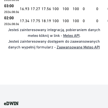
03:00
16.93
17.27
17.56
100
100
100
0
0
2026.08.06
02:00
17.34
17.75
18.19
100
100
100
0
0
2026.08.06
Jesteś zainteresowany integracją, pobieraniem danych
meteo kliknij w link -
Meteo API
.
Jesteś zainteresowany dostępem do zaawansowanych
danych wypełnij formularz -
Zaawansowane Meteo API
eDWIN