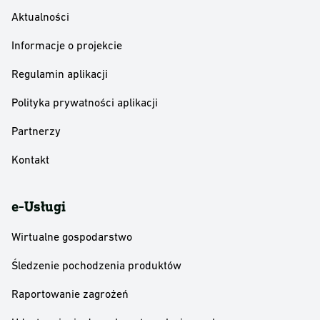
Aktualności
Informacje o projekcie
Regulamin aplikacji
Polityka prywatności aplikacji
Partnerzy
Kontakt
e-Usługi
Wirtualne gospodarstwo
Śledzenie pochodzenia produktów
Raportowanie zagrożeń