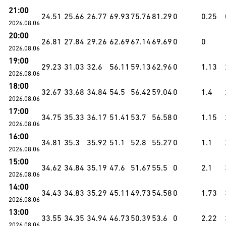
21:00
24.51
25.66
26.77
69.93
75.76
81.29
0
0.25
2026.08.06
20:00
26.81
27.84
29.26
62.69
67.14
69.69
0
0
2026.08.06
19:00
29.23
31.03
32.6
56.11
59.13
62.96
0
1.13
2026.08.06
18:00
32.67
33.68
34.84
54.5
56.42
59.04
0
1.4
2026.08.06
17:00
34.75
35.33
36.17
51.41
53.7
56.58
0
1.15
2026.08.06
16:00
34.81
35.3
35.92
51.1
52.8
55.27
0
1.1
2026.08.06
15:00
34.62
34.84
35.19
47.6
51.67
55.5
0
2.1
2026.08.06
14:00
34.43
34.83
35.29
45.11
49.73
54.58
0
1.73
2026.08.06
13:00
33.55
34.35
34.94
46.73
50.39
53.6
0
2.22
2026.08.06