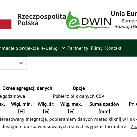
ormacje o projekcie
e-Usługi
Partnerzy
Filmy
Kontakt
Okres agregacji danych
Opcje
a
godzinowa
Pobierz plik danych CSV
x.
Wigl. min.
Wilg. śr.
Wilg. max.
Suma opadów
Pr. 
[%]
[%]
[%]
[mm]
teresowany integracją, pobieraniem danych meteo kliknij w link 
y dostępem do zaawansowanych danych wypełnij formularz -
Za