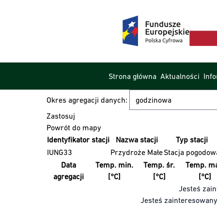
Strona główna
Aktualności
Inf
Okres agregacji danych:
Powrót do mapy
Identyfikator stacji
Nazwa stacji
Typ stacji
IUNG33
Przydroże Małe
Stacja pogodow
Data
Temp. min.
Temp. śr.
Temp. ma
agregacji
[°C]
[°C]
[°C]
Jesteś zain
Jesteś zainteresowan