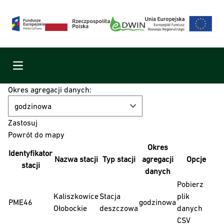
Menu
Okres agregacji danych:
Powrót do mapy
Okres
Identyfikator
Nazwa stacji
Typ stacji
agregacji
Opcje
stacji
danych
Pobierz
Kaliszkowice
Stacja
plik
PME46
godzinowa
Ołobockie
deszczowa
danych
CSV