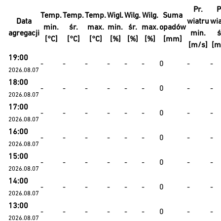
Pr.
P
Temp.
Temp.
Temp.
Wigl.
Wilg.
Wilg.
Suma
Data
wiatru
wi
min.
śr.
max.
min.
śr.
max.
opadów
agregacji
min.
ś
[°C]
[°C]
[°C]
[%]
[%]
[%]
[mm]
[m/s]
[m
19:00
-
-
-
-
-
-
0
-
-
2026.08.07
18:00
-
-
-
-
-
-
0
-
-
2026.08.07
17:00
-
-
-
-
-
-
0
-
-
2026.08.07
16:00
-
-
-
-
-
-
0
-
-
2026.08.07
15:00
-
-
-
-
-
-
0
-
-
2026.08.07
14:00
-
-
-
-
-
-
0
-
-
2026.08.07
13:00
-
-
-
-
-
-
0
-
-
2026.08.07