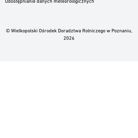
Udostępnianie danych meteorologicznych
© Wielkopolski Ośrodek Doradztwa Rolniczego w Poznaniu,
2026