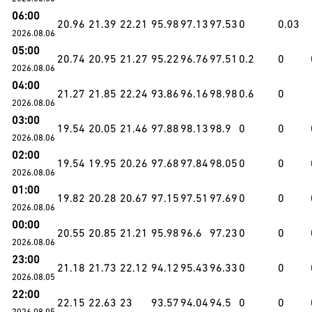
06:00
20.96
21.39
22.21
95.98
97.13
97.53
0
0.03
2026.08.06
05:00
20.74
20.95
21.27
95.22
96.76
97.51
0.2
0
2026.08.06
04:00
21.27
21.85
22.24
93.86
96.16
98.98
0.6
0
2026.08.06
03:00
19.54
20.05
21.46
97.88
98.13
98.9
0
0
2026.08.06
02:00
19.54
19.95
20.26
97.68
97.84
98.05
0
0
2026.08.06
01:00
19.82
20.28
20.67
97.15
97.51
97.69
0
0
2026.08.06
00:00
20.55
20.85
21.21
95.98
96.6
97.23
0
0
2026.08.06
23:00
21.18
21.73
22.12
94.12
95.43
96.33
0
0
2026.08.05
22:00
22.15
22.63
23
93.57
94.04
94.5
0
0
2026.08.05