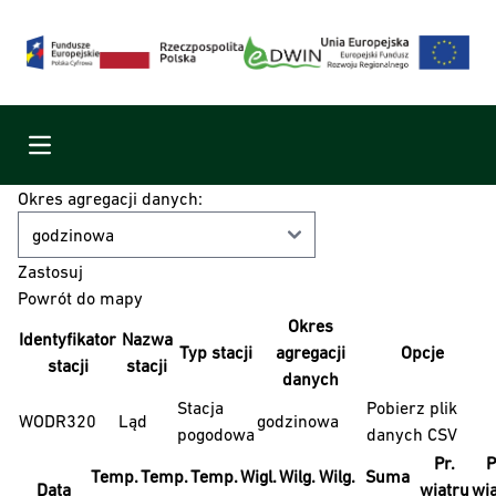
Menu
Okres agregacji danych:
Powrót do mapy
Okres
Identyfikator
Nazwa
Typ stacji
agregacji
Opcje
stacji
stacji
danych
Stacja
Pobierz plik
WODR320
Ląd
godzinowa
pogodowa
danych CSV
Pr.
P
Temp.
Temp.
Temp.
Wigl.
Wilg.
Wilg.
Suma
Data
wiatru
wi