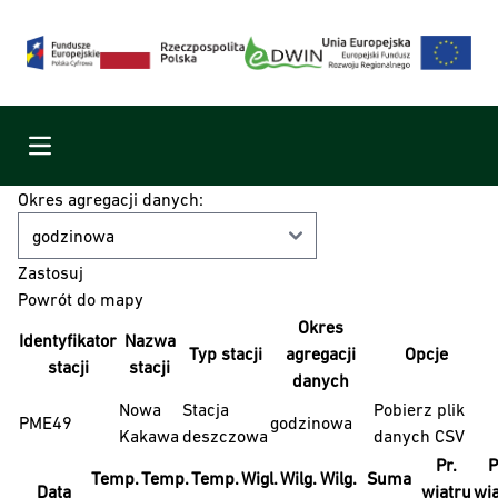
Menu
Okres agregacji danych:
Powrót do mapy
Okres
Identyfikator
Nazwa
Typ stacji
agregacji
Opcje
stacji
stacji
danych
Nowa
Stacja
Pobierz plik
PME49
godzinowa
Kakawa
deszczowa
danych CSV
Pr.
P
Temp.
Temp.
Temp.
Wigl.
Wilg.
Wilg.
Suma
Data
wiatru
wi