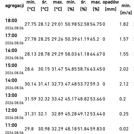
min.
śr.
max.
min.
śr.
max.
opadów
agregacji
min.
[°C]
[°C]
[°C]
[%]
[%]
[%]
[mm]
[m/s]
18:00
27.75
28.12
29.01
50.98
52.58
54.75
0
1.82
2026.08.06
17:00
27.78
28.25
29.26
50.39
61.19
65.2
0
1.57
2026.08.06
16:00
28.13
28.78
29.29
58.03
61.18
64.67
0
1.55
2026.08.06
15:00
28.6
30.15
31.47
54.85
58.76
63.45
0
2.02
2026.08.06
14:00
30.14
31.41
32.73
47.48
53.72
59.3
0
2.12
2026.08.06
13:00
31.59
32.32
33.42
45.17
48.82
53.66
0
0.2
2026.08.06
12:00
31.31
32.1
32.89
45.28
49.12
53.44
0
0.25
2026.08.06
11:00
29.8
30.98
32.29
48.18
51.84
59.83
0
0.02
2026.08.06