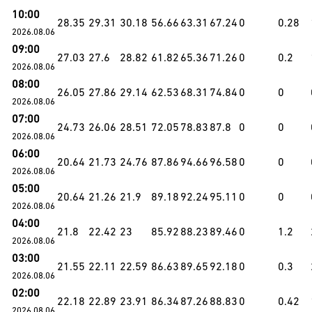
10:00
28.35
29.31
30.18
56.66
63.31
67.24
0
0.28
2026.08.06
09:00
27.03
27.6
28.82
61.82
65.36
71.26
0
0.2
2026.08.06
08:00
26.05
27.86
29.14
62.53
68.31
74.84
0
0
2026.08.06
07:00
24.73
26.06
28.51
72.05
78.83
87.8
0
0
2026.08.06
06:00
20.64
21.73
24.76
87.86
94.66
96.58
0
0
2026.08.06
05:00
20.64
21.26
21.9
89.18
92.24
95.11
0
0
2026.08.06
04:00
21.8
22.42
23
85.92
88.23
89.46
0
1.2
2026.08.06
03:00
21.55
22.11
22.59
86.63
89.65
92.18
0
0.3
2026.08.06
02:00
22.18
22.89
23.91
86.34
87.26
88.83
0
0.42
2026.08.06