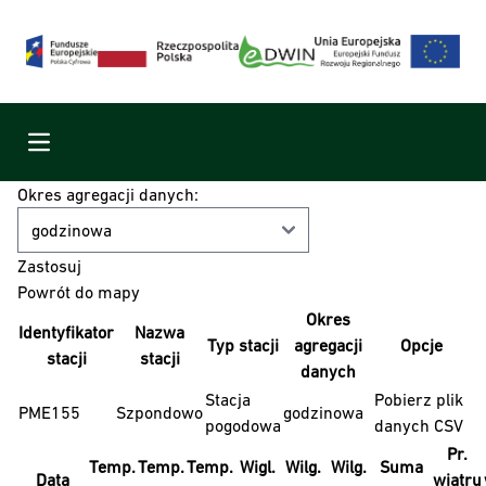
Menu
Okres agregacji danych:
Powrót do mapy
Okres
Identyfikator
Nazwa
Typ stacji
agregacji
Opcje
stacji
stacji
danych
Stacja
Pobierz plik
PME155
Szpondowo
godzinowa
pogodowa
danych CSV
Pr.
Temp.
Temp.
Temp.
Wigl.
Wilg.
Wilg.
Suma
Data
wiatru