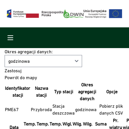
Menu
Okres agregacji danych:
Powrót do mapy
Okres
Identyfikator
Nazwa
Typ stacji
agregacji
Opcje
stacji
stacji
danych
Stacja
Pobierz plik
PME67
Przybroda
godzinowa
deszczowa
danych CSV
Pr.
P
Temp.
Temp.
Temp.
Wigl.
Wilg.
Wilg.
Suma
Data
wiatru
wi