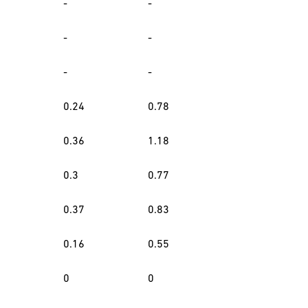
-
-
-
-
-
-
0.24
0.78
0.36
1.18
0.3
0.77
0.37
0.83
0.16
0.55
0
0