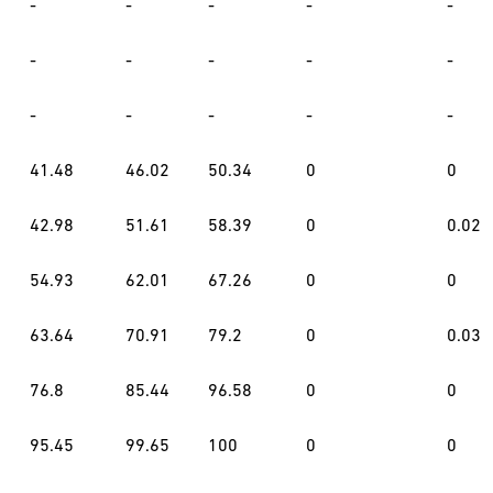
-
-
-
-
-
-
-
-
-
-
-
-
-
-
-
41.48
46.02
50.34
0
0
42.98
51.61
58.39
0
0.02
54.93
62.01
67.26
0
0
63.64
70.91
79.2
0
0.03
76.8
85.44
96.58
0
0
95.45
99.65
100
0
0