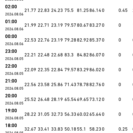
02:00
21.77
22.83
24.23
75.5
81.25
86.14
0
0.45
2026.08.06
01:00
21.99
22.71
23.19
79.57
80.67
83.27
0
0
2026.08.06
00:00
22.53
22.76
23.19
79.28
82.92
85.37
0
0
2026.08.06
23:00
22.21
22.48
22.68
83.3
84.82
86.07
0
0
2026.08.05
22:00
22.09
22.35
22.84
79.57
83.29
86.02
0
0
2026.08.05
21:00
22.56
23.58
25.86
71.43
78.78
82.76
0
0
2026.08.05
20:00
25.52
26.48
28.19
65.54
69.65
73.12
0
0
2026.08.05
19:00
28.22
31.05
32.73
56.33
60.02
65.64
0
0
2026.08.05
18:00
32.67
33.41
33.83
50.18
55.1
58.23
0
0.25
2026.08.05