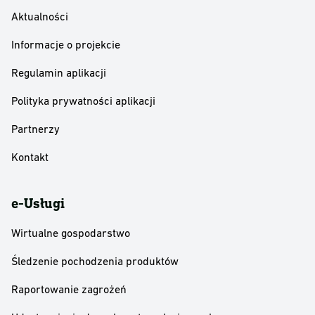
Aktualności
Informacje o projekcie
Regulamin aplikacji
Polityka prywatności aplikacji
Partnerzy
Kontakt
e-Usługi
Wirtualne gospodarstwo
Śledzenie pochodzenia produktów
Raportowanie zagrożeń