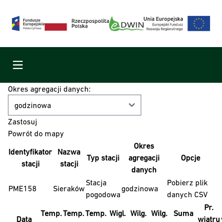
Menu
Okres agregacji danych:
Powrót do mapy
Okres
Identyfikator
Nazwa
Typ stacji
agregacji
Opcje
stacji
stacji
danych
Stacja
Pobierz plik
PME158
Sieraków
godzinowa
pogodowa
danych CSV
Pr.
Temp.
Temp.
Temp.
Wigl.
Wilg.
Wilg.
Suma
Data
wiatru