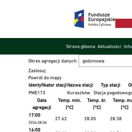
Strona główna
Aktualności
Inf
Okres agregacji danych:
Powrót do mapy
Identyfikator stacji
Nazwa stacji
Typ stacji
O
PME173
Kuraszków
Stacja pogodowa
g
Data
Temp. min.
Temp. śr.
Temp. ma
agregacji
[°C]
[°C]
[°C]
17:00
27.62
28.05
28.38
2026.08.06
16:00