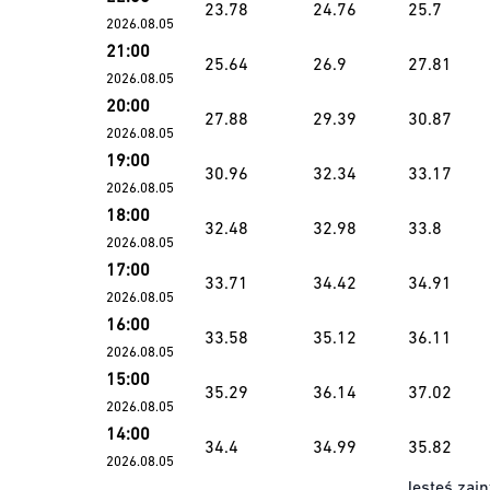
23.78
24.76
25.7
2026.08.05
21:00
25.64
26.9
27.81
2026.08.05
20:00
27.88
29.39
30.87
2026.08.05
19:00
30.96
32.34
33.17
2026.08.05
18:00
32.48
32.98
33.8
2026.08.05
17:00
33.71
34.42
34.91
2026.08.05
16:00
33.58
35.12
36.11
2026.08.05
15:00
35.29
36.14
37.02
2026.08.05
14:00
34.4
34.99
35.82
2026.08.05
Jesteś zain