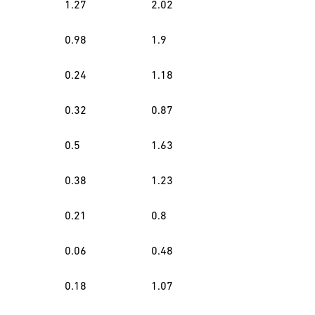
1.27
2.02
0.98
1.9
0.24
1.18
0.32
0.87
0.5
1.63
0.38
1.23
0.21
0.8
0.06
0.48
0.18
1.07