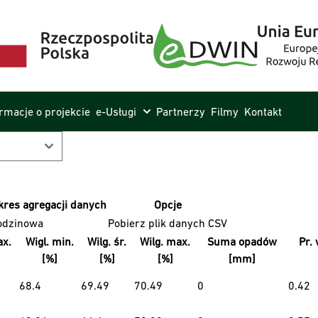
ormacje o projekcie
e-Usługi
Partnerzy
Filmy
Kontakt
kres agregacji danych
Opcje
odzinowa
Pobierz plik danych CSV
x.
Wigl. min.
Wilg. śr.
Wilg. max.
Suma opadów
Pr. 
[%]
[%]
[%]
[mm]
68.4
69.49
70.49
0
0.42