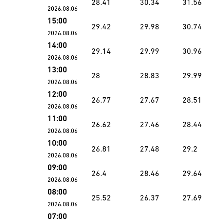
28.41
30.34
31.56
2026.08.06
15:00
29.42
29.98
30.74
2026.08.06
14:00
29.14
29.99
30.96
2026.08.06
13:00
28
28.83
29.99
2026.08.06
12:00
26.77
27.67
28.51
2026.08.06
11:00
26.62
27.46
28.44
2026.08.06
10:00
26.81
27.48
29.2
2026.08.06
09:00
26.4
28.46
29.64
2026.08.06
08:00
25.52
26.37
27.69
2026.08.06
07:00