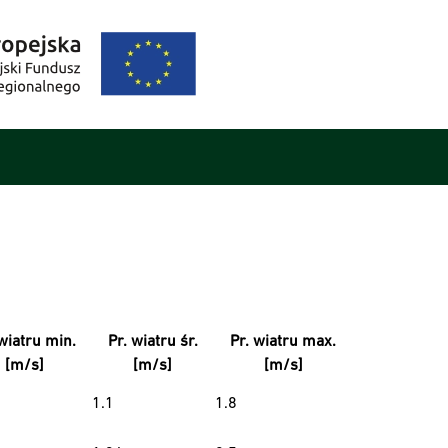
wiatru min.
Pr. wiatru śr.
Pr. wiatru max.
[m/s]
[m/s]
[m/s]
1.1
1.8