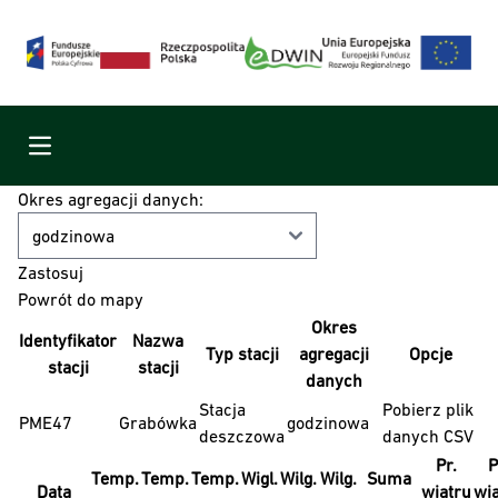
Menu
Okres agregacji danych:
Powrót do mapy
Okres
Identyfikator
Nazwa
Typ stacji
agregacji
Opcje
stacji
stacji
danych
Stacja
Pobierz plik
PME47
Grabówka
godzinowa
deszczowa
danych CSV
Pr.
P
Temp.
Temp.
Temp.
Wigl.
Wilg.
Wilg.
Suma
Data
wiatru
wi