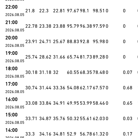
22:00
21.8
22.3
22.81
97.67
98.1
98.51
0
0
2026.08.05
21:00
22.78
23.38
23.88
95.79
96.38
97.59
0
0
2026.08.05
20:00
23.91
24.71
25.67
88.83
92.8
95.98
0
0
2026.08.05
19:00
25.74
28.62
31.66
65.74
81.73
89.28
0
0
2026.08.05
18:00
30.18
31.18
32
60.55
68.35
78.48
0
0.07
2026.08.05
17:00
30.74
31.44
33.36
54.08
62.17
67.57
0
0.68
2026.08.05
16:00
33.08
33.84
34.91
49.95
53.99
58.46
0
0.65
2026.08.05
15:00
33.71
34.87
35.76
50.32
55.61
62.03
0
0.03
2026.08.05
14:00
33.3
34.16
34.81
52.9
56.78
61.32
0
0.17
2026.08.05