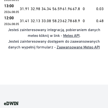
13:00
31.91
32.98
34.34
56.59
61.96
67.8
0
0.03
2026.08.05
12:00
31.41
32.13
33.08
58.23
62.78
68.9
0
0.48
2026.08.05
Jesteś zainteresowany integracją, pobieraniem danych
meteo kliknij w link -
Meteo API
.
Jesteś zainteresowany dostępem do zaawansowanych
danych wypełnij formularz -
Zaawansowane Meteo API
eDWIN