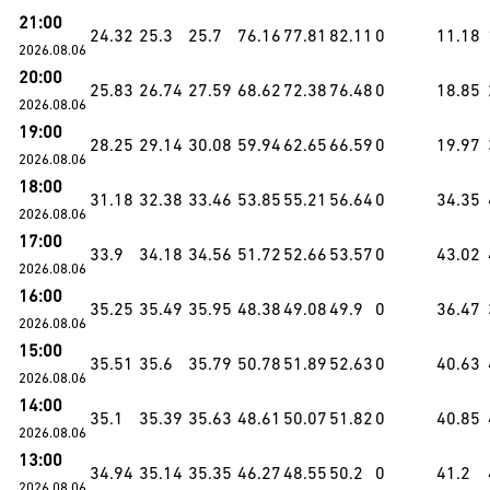
21:00
24.32
25.3
25.7
76.16
77.81
82.11
0
11.18
2026.08.06
20:00
25.83
26.74
27.59
68.62
72.38
76.48
0
18.85
2026.08.06
19:00
28.25
29.14
30.08
59.94
62.65
66.59
0
19.97
2026.08.06
18:00
31.18
32.38
33.46
53.85
55.21
56.64
0
34.35
2026.08.06
17:00
33.9
34.18
34.56
51.72
52.66
53.57
0
43.02
2026.08.06
16:00
35.25
35.49
35.95
48.38
49.08
49.9
0
36.47
2026.08.06
15:00
35.51
35.6
35.79
50.78
51.89
52.63
0
40.63
2026.08.06
14:00
35.1
35.39
35.63
48.61
50.07
51.82
0
40.85
2026.08.06
13:00
34.94
35.14
35.35
46.27
48.55
50.2
0
41.2
2026.08.06