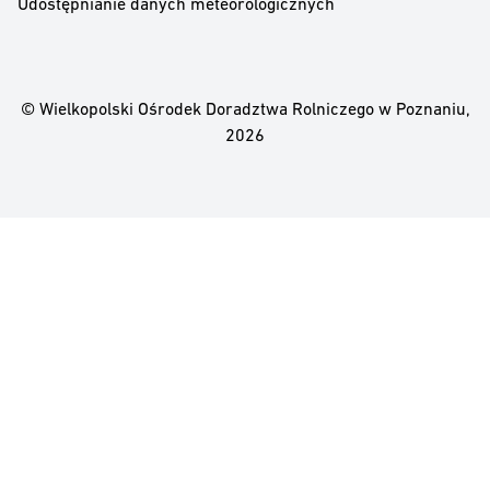
Udostępnianie danych meteorologicznych
© Wielkopolski Ośrodek Doradztwa Rolniczego w Poznaniu,
2026