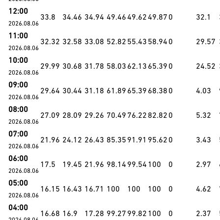
12:00
33.8
34.46
34.94
49.46
49.62
49.87
0
32.1
2026.08.06
11:00
32.32
32.58
33.08
52.82
55.43
58.94
0
29.57
2026.08.06
10:00
29.99
30.68
31.78
58.03
62.13
65.39
0
24.52
2026.08.06
09:00
29.64
30.44
31.18
61.89
65.39
68.38
0
4.03
2026.08.06
08:00
27.09
28.09
29.26
70.49
76.22
82.82
0
5.32
2026.08.06
07:00
21.96
24.12
26.43
85.35
91.91
95.62
0
3.43
2026.08.06
06:00
17.5
19.45
21.96
98.14
99.54
100
0
2.97
2026.08.06
05:00
16.15
16.43
16.71
100
100
100
0
4.62
2026.08.06
04:00
16.68
16.9
17.28
99.27
99.82
100
0
2.37
2026.08.06