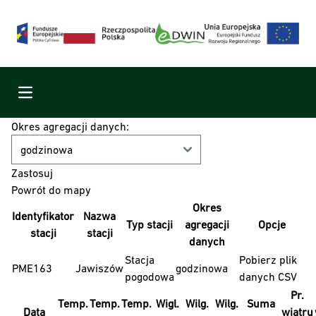
Menu
Okres agregacji danych:
Powrót do mapy
Okres
Identyfikator
Nazwa
Typ stacji
agregacji
Opcje
stacji
stacji
danych
Stacja
Pobierz plik
PME163
Jawiszów
godzinowa
pogodowa
danych CSV
Pr.
Temp.
Temp.
Temp.
Wigl.
Wilg.
Wilg.
Suma
Data
wiatru