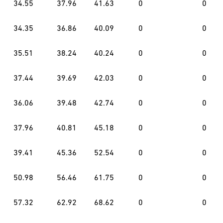
34.55
37.96
41.63
0
0
34.35
36.86
40.09
0
0
35.51
38.24
40.24
0
0
37.44
39.69
42.03
0
0
36.06
39.48
42.74
0
0
37.96
40.81
45.18
0
0
39.41
45.36
52.54
0
0
50.98
56.46
61.75
0
0
57.32
62.92
68.62
0
0