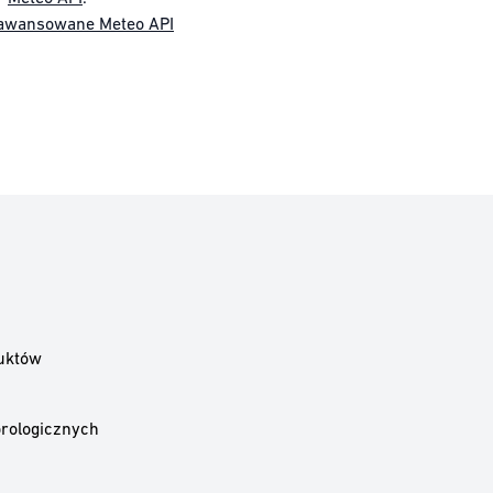
awansowane Meteo API
uktów
rologicznych