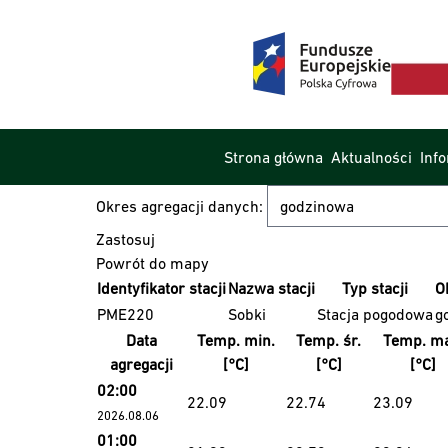
Strona główna
Aktualności
Inf
Okres agregacji danych:
Powrót do mapy
Identyfikator stacji
Nazwa stacji
Typ stacji
O
PME220
Sobki
Stacja pogodowa
g
Data
Temp. min.
Temp. śr.
Temp. ma
agregacji
[°C]
[°C]
[°C]
02:00
22.09
22.74
23.09
2026.08.06
01:00