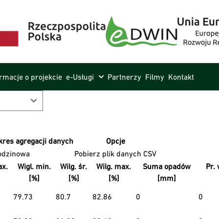
ormacje o projekcie
e-Usługi
Partnerzy
Filmy
Kontakt
kres agregacji danych
Opcje
odzinowa
Pobierz plik danych CSV
x.
Wigl. min.
Wilg. śr.
Wilg. max.
Suma opadów
Pr. 
[%]
[%]
[%]
[mm]
79.73
80.7
82.86
0
0