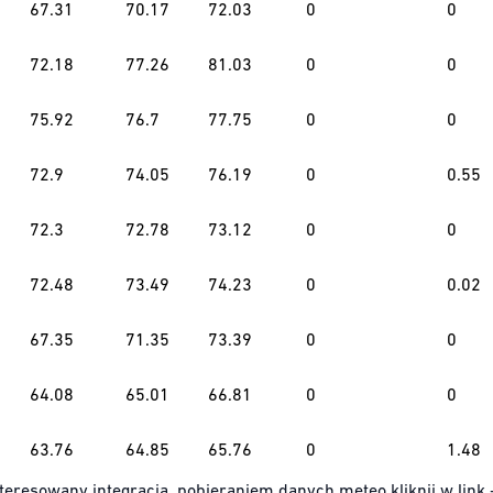
67.31
70.17
72.03
0
0
72.18
77.26
81.03
0
0
75.92
76.7
77.75
0
0
72.9
74.05
76.19
0
0.55
72.3
72.78
73.12
0
0
72.48
73.49
74.23
0
0.02
67.35
71.35
73.39
0
0
64.08
65.01
66.81
0
0
63.76
64.85
65.76
0
1.48
teresowany integracją, pobieraniem danych meteo kliknij w link 