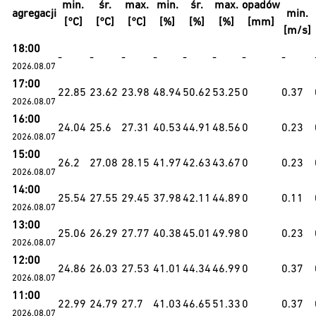
min.
śr.
max.
min.
śr.
max.
opadów
agregacji
min.
[°C]
[°C]
[°C]
[%]
[%]
[%]
[mm]
[m/s]
18:00
-
-
-
-
-
-
-
-
2026.08.07
17:00
22.85
23.62
23.98
48.94
50.62
53.25
0
0.37
2026.08.07
16:00
24.04
25.6
27.31
40.53
44.91
48.56
0
0.23
2026.08.07
15:00
26.2
27.08
28.15
41.97
42.63
43.67
0
0.23
2026.08.07
14:00
25.54
27.55
29.45
37.98
42.11
44.89
0
0.11
2026.08.07
13:00
25.06
26.29
27.77
40.38
45.01
49.98
0
0.23
2026.08.07
12:00
24.86
26.03
27.53
41.01
44.34
46.99
0
0.37
2026.08.07
11:00
22.99
24.79
27.7
41.03
46.65
51.33
0
0.37
2026.08.07