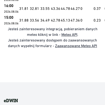
16:00
31.81
32.81
33.55
43.36
44.78
46.27
0
0.37
2026.08.06
15:00
31.88
33.56
34.49
42.78
45.13
47.36
0
0.23
2026.08.06
Jesteś zainteresowany integracją, pobieraniem danych
meteo kliknij w link -
Meteo API
.
Jesteś zainteresowany dostępem do zaawansowanych
danych wypełnij formularz -
Zaawansowane Meteo API
eDWIN