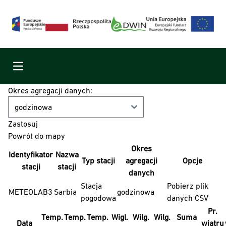
Menu
Okres agregacji danych:
Powrót do mapy
Okres
Identyfikator
Nazwa
Typ stacji
agregacji
Opcje
stacji
stacji
danych
Stacja
Pobierz plik
METEOLAB3
Sarbia
godzinowa
pogodowa
danych CSV
Pr.
Temp.
Temp.
Temp.
Wigl.
Wilg.
Wilg.
Suma
Data
wiatru