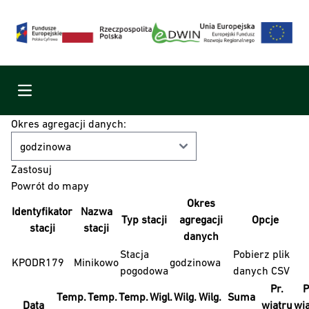
Menu
Okres agregacji danych:
Powrót do mapy
Okres
Identyfikator
Nazwa
Typ stacji
agregacji
Opcje
stacji
stacji
danych
Stacja
Pobierz plik
KPODR179
Minikowo
godzinowa
pogodowa
danych CSV
Pr.
P
Temp.
Temp.
Temp.
Wigl.
Wilg.
Wilg.
Suma
Data
wiatru
wi